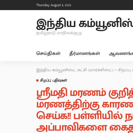
Thursday, August 6, 2026
இந்திய கம்யூனிஸ்ட்
தமிழ்நாடு மாநிலக்குழு
செய்திகள்
தீர்மானங்கள்
ஆவணங்க
இந்திய கம்யூனிஸ்ட் கட்சி (மார்க்சிஸ்ட்)
>
சிறப்பு
சிறப்பு பதிவுகள்
ஸ்ரீமதி மரணம் குற
மரணத்திற்கு கா
செய்க!! பள்ளியில்
அப்பாவிகளை கைது