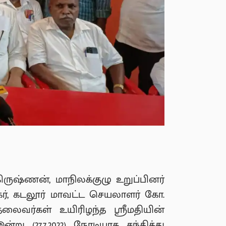
கிருஷ்ணன், மாநிலக்குழு உறுப்பினர்
ங்கர், கடலூர் மாவட்ட செயலாளர் கோ.
தலைவர்கள் உயிரிழந்த ஸ்ரீமதியின்
ு (27.7.2022) நேரடியாக சந்தித்து