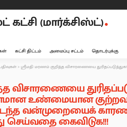
 கட்சி (மார்க்சிஸ்ட்)
ள்
கட்சி திட்டம்
அமைப்பு சட்டம்
தொடர்புக்கு
 பதிவுகள்
>
ஸ்ரீமதி மரணம் குறித்த விசாரணையை துரிதப்படுத்துக! மரணத்திற்கு காரணமான உண்மையான குற்றவாளிகளை கைது 
ித்த விசாரணையை துரிதப்படு
ரணமான உண்மையான குற்ற
 நடந்த வன்முறையைக் காரணம
 செய்வதை கைவிடுக!!!