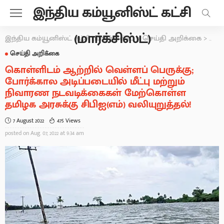
இந்திய கம்யூனிஸ்ட் கட்சி
(மார்க்சிஸ்ட்)
இந்திய கம்யூனிஸ்ட் கட்சி (மார்க்சிஸ்ட்)
>
செய்தி அறிக்கை
>
கொள
செய்தி அறிக்கை
கொள்ளிடம் ஆற்றில் வெள்ளப் பெருக்கு;
போர்க்கால அடிப்படையில் மீட்பு மற்றும்
நிவாரண நடவடிக்கைகள் மேற்கொள்ள
தமிழக அரசுக்கு சிபிஐ(எம்) வலியுறுத்தல்!
7 August 2022
475 Views
posted on
Aug. 07, 2022 at 9:34 am