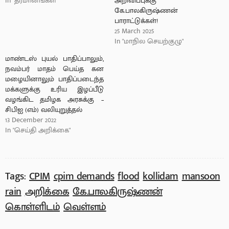
In "தீர்மானங்கள்"
அறிவிப்புக்கு
கே.பாலகிருஷ்ணன்
பாராட்டுக்கள்!
25 March 2025
In "மாநில செயற்குழு"
மாண்டஸ் புயல் பாதிப்பாலும்,
நவம்பர் மாதம் பெய்த கன
மழையினாலும் பாதிப்படைந்த
மக்களுக்கு உரிய இழப்பீடு
வழங்கிட தமிழக அரசுக்கு –
சிபிஐ (எம்) வலியுறுத்தல்
13 December 2022
In "செய்தி அறிக்கை"
Tags:
CPIM
cpim demands
flood
kollidam
mansoon
rain
அறிக்கை
கே.பாலகிருஷ்ணன்
கொள்ளிடம்
வெள்ளம்