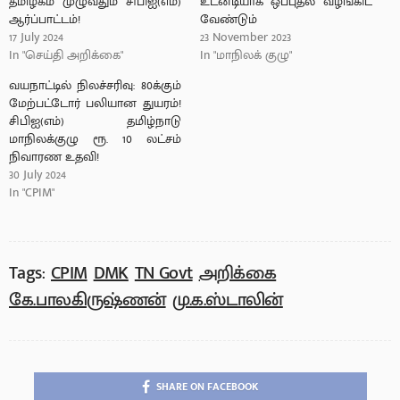
தமிழகம் முழுவதும் சிபிஐ(எம்)
உடனடியாக ஒப்புதல் வழங்கிட
ஆர்ப்பாட்டம்!
வேண்டும்
17 July 2024
23 November 2023
In "செய்தி அறிக்கை"
In "மாநிலக் குழு"
வயநாட்டில் நிலச்சரிவு: 80க்கும்
மேற்பட்டோர் பலியான துயரம்!
சிபிஐ(எம்) தமிழ்நாடு
மாநிலக்குழு ரூ. 10 லட்சம்
நிவாரண உதவி!
30 July 2024
In "CPIM"
Tags:
CPIM
DMK
TN Govt
அறிக்கை
கே.பாலகிருஷ்ணன்
மு.க.ஸ்டாலின்
SHARE ON FACEBOOK