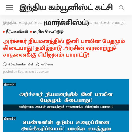
இந்திய கம்யூனிஸ்ட் கட்சி
(மார்க்சிஸ்ட்)
இந்திய கம்யூனிஸ்ட் கட்சி (மார்க்சிஸ்ட்)
>
தீர்மானங்கள்
>
மாநில செயற்குழு
தீர்மானங்கள்
மாநில செயற்குழு
அர்ச்சகர் நியமனத்தில் இனி பாலின பேதமும்
கிடையாது! தமிழ்நாடு அரசின் வரலாற்றுச்
சாதனைக்கு சிபிஐ(எம்) பாராட்டு!
14 September 2023
711 Views
posted on
Sep. 14, 2023 at 5:59 pm