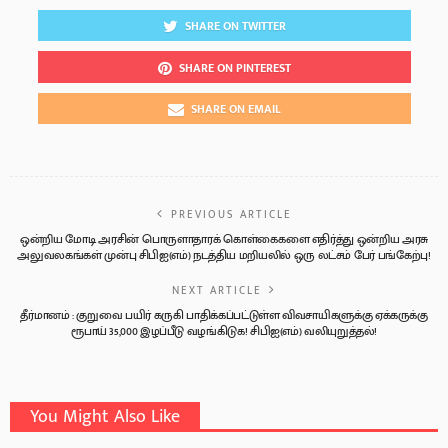
SHARE ON TWITTER
SHARE ON PINTEREST
SHARE ON EMAIL
PREVIOUS ARTICLE
ஒன்றிய மோடி அரசின் பொருளாதாரக் கொள்கைகளை எதிர்த்து ஒன்றிய அரசு
அலுவலகங்கள் முன்பு சிபிஐ(எம்) நடத்திய மறியலில் ஒரு லட்சம் பேர் பங்கேற்பு!
NEXT ARTICLE
தீர்மானம் : குறுவை பயிர் கருகி பாதிக்கப்பட்டுள்ள விவசாயிகளுக்கு ஏக்கருக்கு
ரூபாய் 35,000 இழப்பீடு வழங்கிடுக! சிபிஐ(எம்) வலியுறுத்தல்!
You Might Also Like