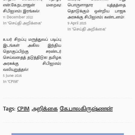
என்.கே.நடராஜன் மறைவு!
பொருளாதார யுத்தத்தை
சிபிஐ(எம்) இரங்கல்!
தொடுக்கும் ஒன்றிய பாஜக
11 December 2022
அரசுக்கு சிபிஐ(எம்) கண்டனம்!
In "செய்தி அறிக்கை"
9 April 2025
In "செய்தி அறிக்கை"
உயர் சிறப்பு மருத்துவப் படிப்பு
இடங்கள் அகில இந்திய
தொகுப்பிற்கு சரண்டர்
செய்வதைத் தடுத்திடுக! தமிழக
அரசுக்கு சிபிஐ(எம்)
வலியுறுத்தல்!
5 June 2026
In "CPIM"
Tags:
CPIM
அறிக்கை
கே.பாலகிருஷ்ணன்