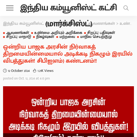
இந்திய கம்யூனிஸ்ட் கட்சி
(மார்க்சிஸ்ட்)
இந்திய கம்யூனிஸ்ட் கட்சி (மார்க்சிஸ்ட்)
>
ஆவணங்கள்
>
உண்மை அறியும் அறிக்கை
ஆவணங்கள்
உண்மை அறியும் அறிக்கை
சிறப்பு பதிவுகள்
சிறப்பு மாநாடு
நிகழ்வுகள்
மற்றவை
மாநில செயற்குழு
ஒன்றிய பாஜக அரசின் நிர்வாகத்
திறமையின்மையால் அடிக்கடி நிகழும் இரயில்
விபத்துகள்! சிபிஐ(எம்) கண்டனம்!!
12 October 2024
1.21K Views
posted on
Oct. 12, 2024 at 4:13 pm