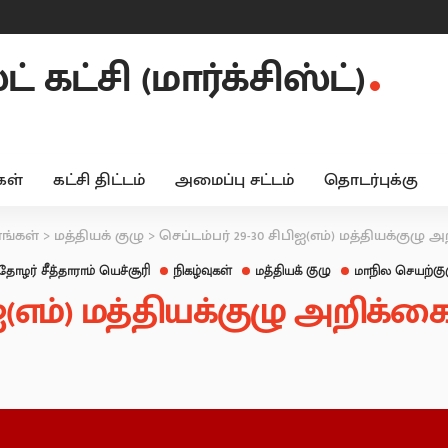
 கட்சி (மார்க்சிஸ்ட்)
ள்
கட்சி திட்டம்
அமைப்பு சட்டம்
தொடர்புக்கு
னங்கள்
>
மத்தியக் குழு
>
செப்டம்பர் 29-30 சிபிஐ(எம்) மத்தியக்குழு 
தோழர் சீத்தாராம் யெச்சூரி
நிகழ்வுகள்
மத்தியக் குழு
மாநில செயற்கு
ிஐ(எம்) மத்தியக்குழு அறிக்க