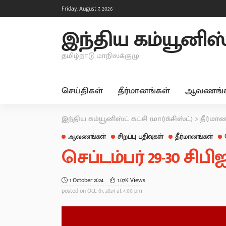
Friday, August 7, 2026
இந்திய கம்யூனிஸ்ட்
தமிழ்நாடு மாநிலக்குழு
செய்திகள்
தீர்மானங்கள்
ஆவணங்க
இந்திய கம்யூனிஸ்ட் கட்சி (மார்க்சிஸ்ட்)
>
தீர்மா
ஆவணங்கள்
சிறப்பு பதிவுகள்
தீர்மானங்கள்
செப்டம்பர் 29-30 சிப
1 October 2024
1.07K Views
posted on
Oct. 01, 2024 at 4:00 pm