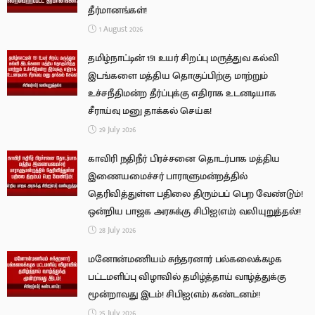
தீர்மானங்கள்!
1 August 2026
தமிழ்நாட்டின் 151 உயர் சிறப்பு மருத்துவ கல்வி
இடங்களை மத்திய தொகுப்பிற்கு மாற்றும்
உச்சநீதிமன்ற தீர்ப்புக்கு எதிராக உடனடியாக
சீராய்வு மனு தாக்கல் செய்க!
29 July 2026
காவிரி நதிநீர் பிரச்சனை தொடர்பாக மத்திய
இணையமைச்சர் பாராளுமன்றத்தில்
தெரிவித்துள்ள பதிலை திரும்பப் பெற வேண்டும்!
ஒன்றிய பாஜக அரசுக்கு சிபிஐ(எம்) வலியுறுத்தல்!!
28 July 2026
மனோன்மணியம் சுந்தரனார் பல்கலைக்கழக
பட்டமளிப்பு விழாவில் தமிழ்த்தாய் வாழ்த்துக்கு
மூன்றாவது இடம்! சிபிஐ(எம்) கண்டனம்!!
25 July 2026