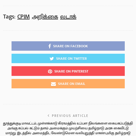
Tags:
CPIM
அறிக்கை
லடாக்
SHARE ON FACEBOOK
SHARE ON TWITTER
SHARE ON PINTEREST
SHARE ON EMAIL
PREVIOUS ARTICLE
தூத்துக்குடி மாவட்டம், முள்ளக்காடு கிராமத்தில் உப்பள நிலங்களை கையகப்படுத்தி
அங்கு கப்பல் கட்டும் தளம் அமைக்கும் முயற்சியை தமிழ்நாடு அரசு கைவிட்டு
மாற்று இடத்தில் அமைத்திட வேண்டுமென வலியுறுத்தி மாண்புமிகு தமிழ்நாடு