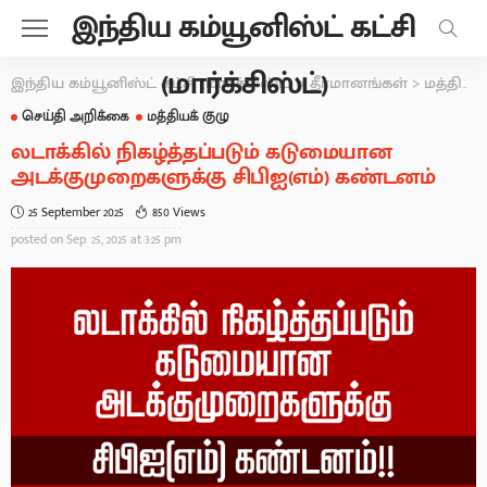
இந்திய கம்யூனிஸ்ட் கட்சி
(மார்க்சிஸ்ட்)
இந்திய கம்யூனிஸ்ட் கட்சி (மார்க்சிஸ்ட்)
>
தீர்மானங்கள்
>
மத்தியக் குழு
செய்தி அறிக்கை
மத்தியக் குழு
லடாக்கில் நிகழ்த்தப்படும் கடுமையான
அடக்குமுறைகளுக்கு சிபிஐ(எம்) கண்டனம்
25 September 2025
850 Views
posted on
Sep. 25, 2025 at 3:25 pm