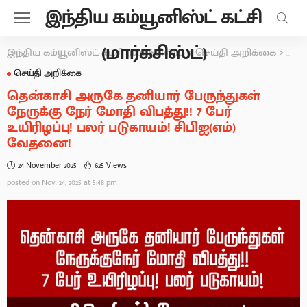
இந்திய கம்யூனிஸ்ட் கட்சி
(மார்க்சிஸ்ட்)
இந்திய கம்யூனிஸ்ட் கட்சி (மார்க்சிஸ்ட்)
>
செய்தி அறிக்கை
>
தென்
செய்தி அறிக்கை
தென்காசி அருகே தனியார் பேருந்துகள்
நேருக்கு நேர் மோதி விபத்து!! 7 பேர்
உயிரிழப்பு! பலர் படுகாயம்! சிபிஐ(எம்)
வேதனை!
24 November 2025
625 Views
posted on
Nov. 24, 2025 at 5:48 pm