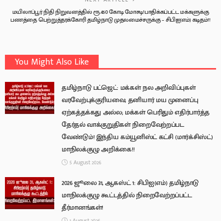
மயிலாப்பூர் நிதி நிறுவனத்தில் ரூ.450 கோடி மோசடி!பாதிக்கப்பட்ட மக்களுக்கு
பணத்தை பெற்றுத்தரக்கோரி தமிழ்நாடு முதலமைச்சருக்கு – சிபிஐ(எம்) கடிதம்!!
You Might Also Like
தமிழ்நாடு பட்ஜெட்: மக்கள் நல அறிவிப்புகள்
வரவேற்புக்குரியவை; தனியார் மய முனைப்பு
ஏற்கத்தக்கது அல்ல; மக்கள் பெரிதும் எதிர்பார்த்த
தேர்தல் வாக்குறுதிகள் நிறைவேற்றப்பட
வேண்டும்! இந்திய கம்யூனிஸ்ட் கட்சி (மார்க்சிஸ்ட்)
மாநிலக்குழு அறிக்கை!!
5 August 2026
2026 ஜூலை 31, ஆகஸ்ட் 1: சிபிஐ(எம்) தமிழ்நாடு
மாநிலக்குழு கூட்டத்தில் நிறைவேற்றப்பட்ட
தீர்மானங்கள்!
1 August 2026