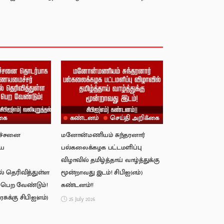
கை
கண்டனம்
செய்தி அறிக்கை
ிரச்சனை
மனோன்மணியம் சுந்தரனார்
ிய
பல்கலைக்கழக பட்டமளிப்பு
விழாவில் தமிழ்த்தாய் வாழ்த்துக்கு
் தெரிவித்துள்ள
மூன்றாவது இடம்! சிபிஐ(எம்)
் பெற வேண்டும்!
கண்டனம்!!
ுக்கு சிபிஐ(எம்)
25 July 2026