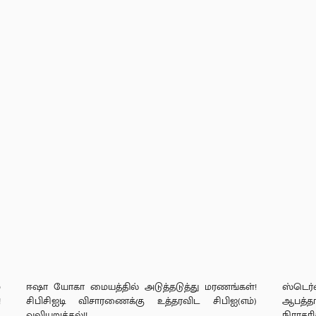
்
ஈஷா யோகா மையத்தில் அடுத்தடுத்து மரணங்கள்!
ஸ்டெர
!
சிபிசிஐடி விசாரணைக்கு உத்தரவிட சிபிஐ(எம்)
ஆபத்த
வலியுறுத்தல்!!
நிராகரி