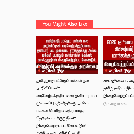
You Might Also Like
செய்தி அறிக்கை
மாநிலக் குழு
மாநிலக் குழு
தமிழ்நாடு பட்ஜெட்: மக்கள் நல
2026 ஜூலை 31, ஆகஸ
அறிவிப்புகள்
தமிழ்நாடு மாநிலக
வரவேற்புக்குரியவை; தனியார் மய
நிறைவேற்றப்பட்ட
முனைப்பு ஏற்கத்தக்கது அல்ல;
1 August 2026
மக்கள் பெரிதும் எதிர்பார்த்த
தேர்தல் வாக்குறுதிகள்
நிறைவேற்றப்பட வேண்டும்!
இந்திய கம்யூனிஸ்ட் கட்சி