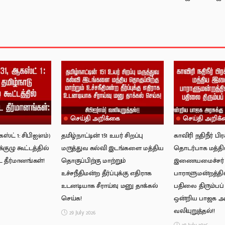
செய்தி அறிக்கை
செய்தி அறிக்
்ட் 1: சிபிஐ(எம்)
தமிழ்நாட்டின் 151 உயர் சிறப்பு
காவிரி நதிநீர் ப
்குழு கூட்டத்தில்
மருத்துவ கல்வி இடங்களை மத்திய
தொடர்பாக மத்த
 தீர்மானங்கள்!
தொகுப்பிற்கு மாற்றும்
இணையமைச்சர்
உச்சநீதிமன்ற தீர்ப்புக்கு எதிராக
பாராளுமன்றத்தில
உடனடியாக சீராய்வு மனு தாக்கல்
பதிலை திரும்பப
செய்க!
ஒன்றிய பாஜக அரச
வலியுறுத்தல்!!
29 July 2026