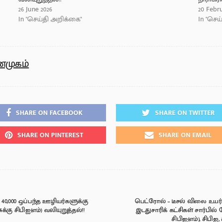
26 June 2026
20 Febru
In "செய்தி அறிக்கை"
In "செய
்முகம்
SHARE ON FACEBOOK
SHARE ON TWITTER
SHARE ON PINTEREST
SHARE ON EMAIL
40,000 ஒப்பந்த ஊழியர்களுக்கு
பெட்ரோல் – டீசல் விலை உயர்
கு சிபிஐ(எம்) வலியுறுத்தல்!!
இடதுசாரிக் கட்சிகள் சார்பில்
சிபிஐ(எம்), சிபி