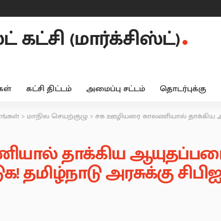
 கட்சி (மார்க்சிஸ்ட்)
ள்
கட்சி திட்டம்
அமைப்பு சட்டம்
தொடர்புக்கு
னங்கள்
>
மாநில செயற்குழு
>
சக ஊழியரை காலணியால் தாக்கிய ஆயுதப்படை டி.ஐ.ஜி மீது உரி
ால் தாக்கிய ஆயுதப்படை டி
க! தமிழ்நாடு அரசுக்கு சிபிஐ(