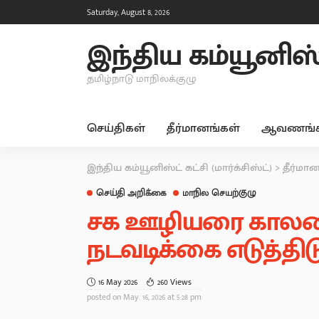
Saturday, August 8, 2026
இந்திய கம்யூனிஸ்ட்
தமிழ்நாடு மாநிலக்குழு
செய்திகள்
தீர்மானங்கள்
ஆவணங்க
இந்திய கம்யூனிஸ்ட் கட்சி (மார்க்சிஸ்ட்)
>
தீர்மா
செய்தி அறிக்கை
மாநில செயற்குழு
சக ஊழியரை காலணிய
நடவடிக்கை எடுத்திடு
16 May 2026
260 Views
posted on
May. 16, 2026 at 5:28 pm