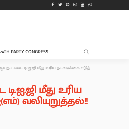
24TH PARTY CONGRESS
ய நடவடிக்கை எடுத்திடுக! தமிழ்நாடு அரசுக்கு சிபிஐ(எம்) வலியுறுத்தல்!!
.ஐ.ஜி மீது உரிய
எம்) வலியுறுத்தல்!!