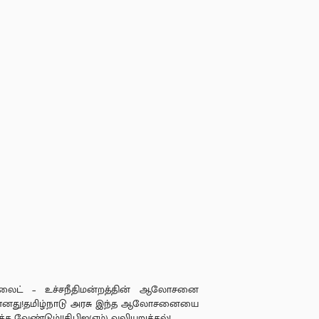
்லைட் – உச்சநீதிமன்றத்தின் ஆலோசனை
ானது!தமிழ்நாடு அரசு இந்த ஆலோசனையை
க்க வேண்டும்!!சிபிஐ(எம்) வலியுறுத்தல்!