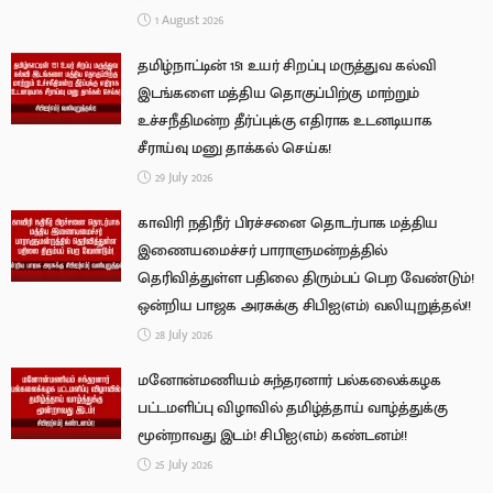
1 August 2026
தமிழ்நாட்டின் 151 உயர் சிறப்பு மருத்துவ கல்வி
இடங்களை மத்திய தொகுப்பிற்கு மாற்றும்
உச்சநீதிமன்ற தீர்ப்புக்கு எதிராக உடனடியாக
சீராய்வு மனு தாக்கல் செய்க!
29 July 2026
காவிரி நதிநீர் பிரச்சனை தொடர்பாக மத்திய
இணையமைச்சர் பாராளுமன்றத்தில்
தெரிவித்துள்ள பதிலை திரும்பப் பெற வேண்டும்!
ஒன்றிய பாஜக அரசுக்கு சிபிஐ(எம்) வலியுறுத்தல்!!
28 July 2026
மனோன்மணியம் சுந்தரனார் பல்கலைக்கழக
பட்டமளிப்பு விழாவில் தமிழ்த்தாய் வாழ்த்துக்கு
மூன்றாவது இடம்! சிபிஐ(எம்) கண்டனம்!!
25 July 2026