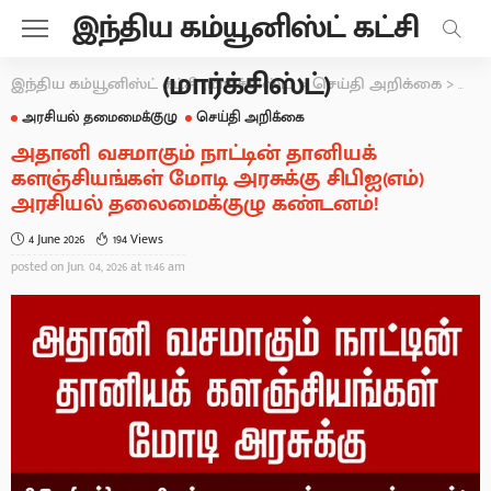
இந்திய கம்யூனிஸ்ட் கட்சி
(மார்க்சிஸ்ட்)
இந்திய கம்யூனிஸ்ட் கட்சி (மார்க்சிஸ்ட்)
>
செய்தி அறிக்கை
>
அரச
அரசியல் தமைமைக்குழு
செய்தி அறிக்கை
அதானி வசமாகும் நாட்டின் தானியக்
களஞ்சியங்கள் மோடி அரசுக்கு சிபிஐ(எம்)
அரசியல் தலைமைக்குழு கண்டனம்!
4 June 2026
194 Views
posted on
Jun. 04, 2026 at 11:46 am