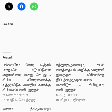
Like this:
Related
பல்லாயிரம் கோடி லஞ்சம்
சுற்றுச்சூழலையும், கடல்
-ஊழலில் ஈடுபட்டுள்ள
வளத்தையும் அழிக்கும்அதானி
அதானியை கைது செய்து –
துறைமுக விரிவாக்கத்
சிபிஐ விசாரணைக்கு
திட்டத்தைமுழுமையாக
உத்தரவிடுக! ஒன்றிய அரசுக்கு
கைவிடுக – சிபிஐ(எம்)
சிபிஐ(எம்) வலியுறுத்தல்
வலியுறுத்தல்
22 November 2024
14 August 2023
In "மாநில செயற்குழு"
In "சிறப்பு பதிவுகள்"
அதானி தில்லுமுல்லு: