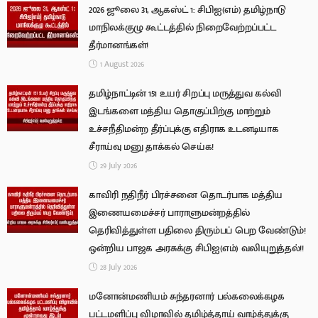
2026 ஜூலை 31, ஆகஸ்ட் 1: சிபிஐ(எம்) தமிழ்நாடு
மாநிலக்குழு கூட்டத்தில் நிறைவேற்றப்பட்ட
தீர்மானங்கள்!
1 August 2026
தமிழ்நாட்டின் 151 உயர் சிறப்பு மருத்துவ கல்வி
இடங்களை மத்திய தொகுப்பிற்கு மாற்றும்
உச்சநீதிமன்ற தீர்ப்புக்கு எதிராக உடனடியாக
சீராய்வு மனு தாக்கல் செய்க!
29 July 2026
காவிரி நதிநீர் பிரச்சனை தொடர்பாக மத்திய
இணையமைச்சர் பாராளுமன்றத்தில்
தெரிவித்துள்ள பதிலை திரும்பப் பெற வேண்டும்!
ஒன்றிய பாஜக அரசுக்கு சிபிஐ(எம்) வலியுறுத்தல்!!
28 July 2026
மனோன்மணியம் சுந்தரனார் பல்கலைக்கழக
பட்டமளிப்பு விழாவில் தமிழ்த்தாய் வாழ்த்துக்கு