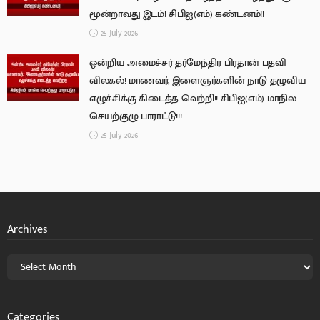
மூன்றாவது இடம்! சிபிஐ(எம்) கண்டனம்!!
25 July 2026
ஒன்றிய அமைச்சர் தர்மேந்திர பிரதான் பதவி
விலகல்! மாணவர், இளைஞர்களின் நாடு தழுவிய
எழுச்சிக்கு கிடைத்த வெற்றி!! சிபிஐ(எம்) மாநில
செயற்குழு பாராட்டு!!!
25 July 2026
Archives
Categories