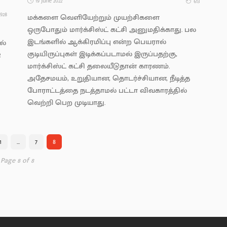
19 June 2022
613
928
மக்களை வெளியேற்றும் முயற்சிகளை
ஒருபோதும் மார்க்சிஸ்ட் கட்சி அனுமதிக்காது. பல
இடங்களில் ஆக்கிரமிப்பு என்ற பெயரால்
ல்
குடியிருப்புகள் இடிக்கப்படாமல் இருப்பதற்கு,
2
மார்க்சிஸ்ட் கட்சி தலையீடுதான் காரணம்.
அதேசமயம், உறுதியான, தொடர்ச்சியான, நீடித்த
போராட்டத்தை நடத்தாமல் பட்டா விவகாரத்தில்
வெற்றி பெற முடியாது.
1
…
7
8
Page 8 of 8