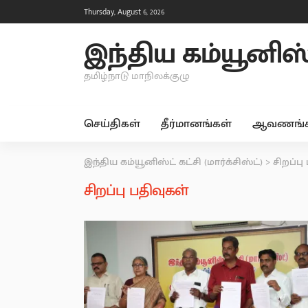
Thursday, August 6, 2026
இந்திய கம்யூனிஸ்ட்
தமிழ்நாடு மாநிலக்குழு
செய்திகள்
தீர்மானங்கள்
ஆவணங்க
இந்திய கம்யூனிஸ்ட் கட்சி (மார்க்சிஸ்ட்)
>
சிறப்பு
சிறப்பு பதிவுகள்