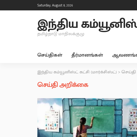
Saturday, August 8, 2026
இந்திய கம்யூனிஸ்ட்
தமிழ்நாடு மாநிலக்குழு
செய்திகள்
தீர்மானங்கள்
ஆவணங்க
இந்திய கம்யூனிஸ்ட் கட்சி (மார்க்சிஸ்ட்)
>
செய்தி
செய்தி அறிக்கை