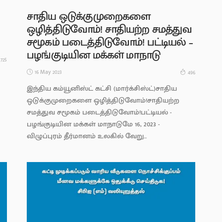
சாதிய ஒடுக்குமுறைகளை
ஒழித்திடுவோம்! சாதியற்ற சமத்துவ
சமூகம் படைத்திடுவோம்! பட்டியல் –
பழங்குடியின மக்கள் மாநாடு
725
16 May 2023
496
இந்திய கம்யூனிஸ்ட் கட்சி (மார்க்சிஸ்ட்)சாதிய
ஒடுக்குமுறைகளை ஒழித்திடுவோம்!சாதியற்ற
சமத்துவ சமூகம் படைத்திடுவோம்!பட்டியல் -
பழங்குடியின மக்கள் மாநாடுமே 16, 2023 -
விழுப்புரம் தீர்மானம் உலகில் வேறு...