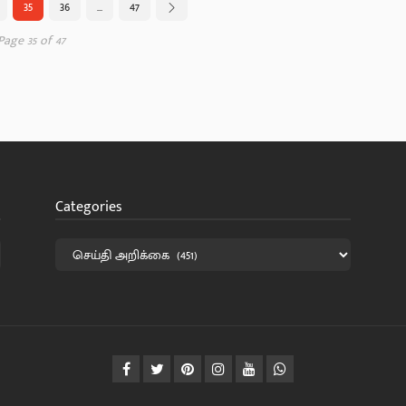
35
36
…
47
Page 35 of 47
Categories