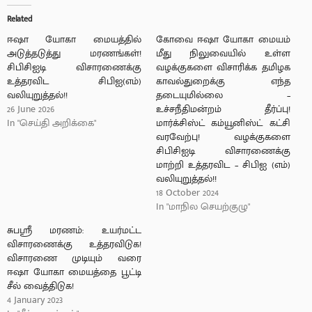
Related
ஈஷா யோகா மையத்தில்
கோவை ஈஷா யோகா மையம்
அடுத்தடுத்து மரணங்கள்!
மீது நிலுவையில் உள்ள
சிபிசிஐடி விசாரணைக்கு
வழக்குகளை விசாரிக்க தமிழக
உத்தரவிட சிபிஐ(எம்)
காவல்துறைக்கு எந்த
வலியுறுத்தல்!!
தடையுமில்லை –
26 June 2026
உச்சநீதிமன்றம் தீர்ப்பு!
In "செய்தி அறிக்கை"
மார்க்சிஸ்ட் கம்யூனிஸ்ட் கட்சி
வரவேற்பு! வழக்குகளை
சிபிசிஐடி விசாரணைக்கு
மாற்றி உத்தரவிட – சிபிஐ (எம்)
வலியுறுத்தல்!!
18 October 2024
In "மாநில செயற்குழு"
சுபஸ்ரீ மரணம்: உயர்மட்ட
விசாரணைக்கு உத்தரவிடுக!
விசாரணை முடியும் வரை
ஈஷா யோகா மையத்தை பூட்டி
சீல் வைத்திடுக!
4 January 2023