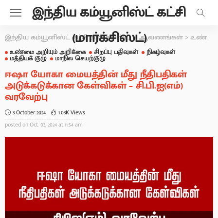
இந்திய கம்யூனிஸ்ட் கட்சி
(மார்க்சிஸ்ட்)
இந்திய கம்யூனிஸ்ட் கட்சி (மார்க்சிஸ்ட்)
>
ஆவணங்கள்
>
உண்மை அறியும் அறிக்கை
உண்மை அறியும் அறிக்கை
சிறப்பு பதிவுகள்
நிகழ்வுகள்
மத்தியக் குழு
மாநில செயற்குழு
ஈஷா யோகா மையத்தின் மீது நீதிபதிகள்
அடுக்கடுக்கான கேள்விகள் – சி.பி.ஐ(எம்)
வரவேற்பு
3 October 2024
1.03K Views
posted on
Oct. 03, 2024 at 11:54 am