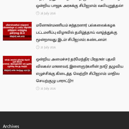
ஒன்றிய பாஜக அரசுக்கு சிபிஐ(எம்) வலியுறுத்தல்!!
28 July 2026
மனோன்மணியம் சுந்தரனார் பல்கலைக்கழக
பட்டமளிப்பு விழாவில் தமிழ்த்தாய் வாழ்த்துக்கு
மூன்றாவது இடம்! சிபிஐ(எம்) கண்டனம்!!
25 July 2026
ஒன்றிய அமைச்சர் தர்மேந்திர பிரதான் பதவி
விலகல்! மாணவர், இளைஞர்களின் நாடு தழுவிய
எழுச்சிக்கு கிடைத்த வெற்றி!! சிபிஐ(எம்) மாநில
செயற்குழு பாராட்டு!!!
25 July 2026
Archives