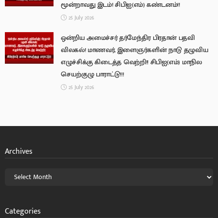
மூன்றாவது இடம்! சிபிஐ(எம்) கண்டனம்!!
25 July 2026
ஒன்றிய அமைச்சர் தர்மேந்திர பிரதான் பதவி
விலகல்! மாணவர், இளைஞர்களின் நாடு தழுவிய
எழுச்சிக்கு கிடைத்த வெற்றி!! சிபிஐ(எம்) மாநில
செயற்குழு பாராட்டு!!!
25 July 2026
Archives
Categories