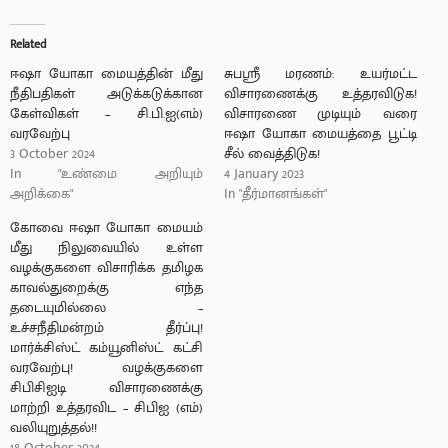
Related
ஈஷா யோகா மையத்தின் மீது
சுபஸ்ரீ மரணம்: உயர்மட்ட
நீதிபதிகள் அடுக்கடுக்கான
விசாரணைக்கு உத்தரவிடுக!
கேள்விகள் – சி.பி.ஐ(எம்)
விசாரணை முடியும் வரை
வரவேற்பு
ஈஷா யோகா மையத்தை பூட்டி
3 October 2024
சீல் வைத்திடுக!
In "உண்மை அறியும்
4 January 2023
அறிக்கை"
In "தீர்மானங்கள்"
கோவை ஈஷா யோகா மையம்
மீது நிலுவையில் உள்ள
வழக்குகளை விசாரிக்க தமிழக
காவல்துறைக்கு எந்த
தடையுமில்லை –
உச்சநீதிமன்றம் தீர்ப்பு!
மார்க்சிஸ்ட் கம்யூனிஸ்ட் கட்சி
வரவேற்பு! வழக்குகளை
சிபிசிஐடி விசாரணைக்கு
மாற்றி உத்தரவிட – சிபிஐ (எம்)
வலியுறுத்தல்!!
18 October 2024