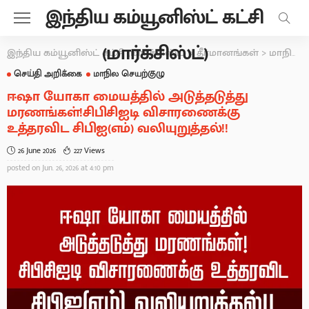
இந்திய கம்யூனிஸ்ட் கட்சி
(மார்க்சிஸ்ட்)
இந்திய கம்யூனிஸ்ட் கட்சி (மார்க்சிஸ்ட்)
>
தீர்மானங்கள்
>
மாநில செயற்குழு
செய்தி அறிக்கை
மாநில செயற்குழு
ஈஷா யோகா மையத்தில் அடுத்தடுத்து
மரணங்கள்!சிபிசிஐடி விசாரணைக்கு
உத்தரவிட சிபிஐ(எம்) வலியுறுத்தல்!!
26 June 2026
227 Views
posted on
Jun. 26, 2026 at 4:10 pm