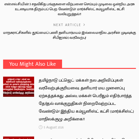
என்.எல்.சி.யின் 3 சதவிகித பங்குகளை விற்பனை செய்யும் முடிவை ஒன்றிய அரசு
உடனடியாக திரும்பப் பெற வேண்டும்! மார்க்சிஸ்ட் கம்யூனிஸ்ட் கட்சி
வலியுறுத்தல்!!
NEXT ARTICLE
மாநகராட்சிகளில் தூய்மைப் பணி தனியார்மயம் இல்லைமாநில அரசின் முடிவுக்கு
சிபிஐ(எம்) வரவேற்பு!
You Might Also Like
தமிழ்நாடு பட்ஜெட்: மக்கள் நல அறிவிப்புகள்
வரவேற்புக்குரியவை; தனியார் மய முனைப்பு
ஏற்கத்தக்கது அல்ல; மக்கள் பெரிதும் எதிர்பார்த்த
தேர்தல் வாக்குறுதிகள் நிறைவேற்றப்பட
வேண்டும்! இந்திய கம்யூனிஸ்ட் கட்சி (மார்க்சிஸ்ட்)
மாநிலக்குழு அறிக்கை!!
5 August 2026