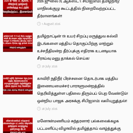
2026 ஜூலை 31, ஆகஸ்ட் 1: சிபிஐ(எம்) தமிழ்நாடு
மாநிலக்குழு கூட்டத்தில் நிறைவேற்றப்பட்ட
தீர்மானங்கள்!
1 August 2026
தமிழ்நாட்டின் 151 உயர் சிறப்பு மருத்துவ கல்வி
இடங்களை மத்திய தொகுப்பிற்கு மாற்றும்
உச்சநீதிமன்ற தீர்ப்புக்கு எதிராக உடனடியாக
சீராய்வு மனு தாக்கல் செய்க!
29 July 2026
காவிரி நதிநீர் பிரச்சனை தொடர்பாக மத்திய
இணையமைச்சர் பாராளுமன்றத்தில்
தெரிவித்துள்ள பதிலை திரும்பப் பெற வேண்டும்!
ஒன்றிய பாஜக அரசுக்கு சிபிஐ(எம்) வலியுறுத்தல்!!
28 July 2026
மனோன்மணியம் சுந்தரனார் பல்கலைக்கழக
பட்டமளிப்பு விழாவில் தமிழ்த்தாய் வாழ்த்துக்கு