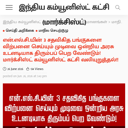
இந்திய கம்யூனிஸ்ட் கட்சி
(மார்க்சிஸ்ட்)
இந்திய கம்யூனிஸ்ட் கட்சி (மார்க்சிஸ்ட்)
>
தீர்மானங்கள்
>
மாநில செயற்குழு
செய்தி அறிக்கை
மாநில செயற்குழு
என்.எல்.சி.யின் 3 சதவிகித பங்குகளை
விற்பனை செய்யும் முடிவை ஒன்றிய அரசு
உடனடியாக திரும்பப் பெற வேண்டும்!
மார்க்சிஸ்ட் கம்யூனிஸ்ட் கட்சி வலியுறுத்தல்!!
26 June 2026
134 Views
posted on
Jun. 26, 2026 at 3:42 pm