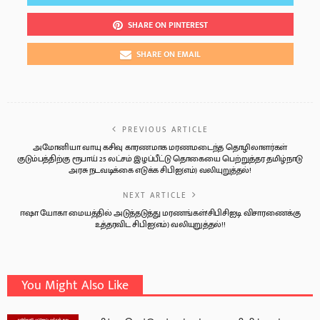
SHARE ON PINTEREST
SHARE ON EMAIL
PREVIOUS ARTICLE
அமோனியா வாயு கசிவு காரணமாக மரணமடைந்த தொழிலாளர்கள்
குடும்பத்திற்கு ரூபாய் 25 லட்சம் இழப்பீட்டு தொகையை பெற்றுத்தர தமிழ்நாடு
அரசு நடவடிக்கை எடுக்க சிபிஐ(எம்) வலியுறுத்தல்!
NEXT ARTICLE
ஈஷா யோகா மையத்தில் அடுத்தடுத்து மரணங்கள்!சிபிசிஐடி விசாரணைக்கு
உத்தரவிட சிபிஐ(எம்) வலியுறுத்தல்!!
You Might Also Like