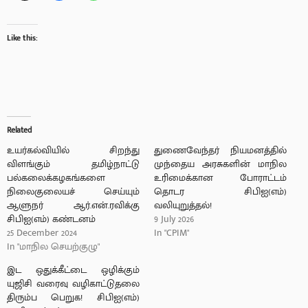
Like this:
Related
உயர்கல்வியில் சிறந்து
துணைவேந்தர் நியமனத்தில்
விளங்கும் தமிழ்நாட்டு
முந்தைய அரசுகளின் மாநில
பல்கலைக்கழகங்களை
உரிமைக்கான போராட்டம்
நிலைகுலையச் செய்யும்
தொடர சிபிஐ(எம்)
ஆளுநர் ஆர்.என்.ரவிக்கு
வலியுறுத்தல்!
சிபிஐ(எம்) கண்டனம்
9 July 2026
25 December 2024
In "CPIM"
In "மாநில செயற்குழு"
இட ஒதுக்கீட்டை ஒழிக்கும்
யுஜிசி வரைவு வழிகாட்டுதலை
திரும்ப பெறுக! சிபிஐ(எம்)