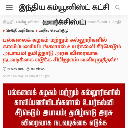
இந்திய கம்யூனிஸ்ட் கட்சி
(மார்க்சிஸ்ட்)
இந்திய கம்யூனிஸ்ட் கட்சி (மார்க்சிஸ்ட்)
>
தீர்மானங்கள்
>
மாநில செயற்குழு
செய்தி அறிக்கை
மாநில செயற்குழு
பல்கலைக் கழகம் மற்றும் கல்லூரிகளில்
காலிப்பணியிடங்களால் உயர்கல்வி சீர்கெடும்
அபாயம்! தமிழ்நாடு அரசு விரைவாக
நடவடிக்கை எடுக்க சிபிஐ(எம்) வலியுறுத்தல்!!
28 May 2026
260 Views
posted on
May. 28, 2026 at 5:50 pm