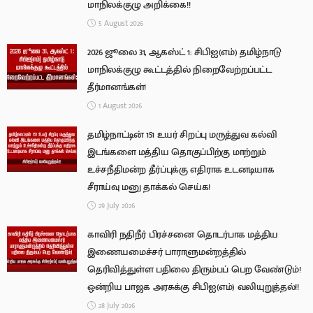
மாநிலக்குழு அறிக்கை!!
5 August 2026
2026 ஜூலை 31, ஆகஸ்ட் 1: சிபிஐ(எம்) தமிழ்நாடு
மாநிலக்குழு கூட்டத்தில் நிறைவேற்றப்பட்ட
தீர்மானங்கள்!
1 August 2026
தமிழ்நாட்டின் 151 உயர் சிறப்பு மருத்துவ கல்வி
இடங்களை மத்திய தொகுப்பிற்கு மாற்றும்
உச்சநீதிமன்ற தீர்ப்புக்கு எதிராக உடனடியாக
சீராய்வு மனு தாக்கல் செய்க!
29 July 2026
காவிரி நதிநீர் பிரச்சனை தொடர்பாக மத்திய
இணையமைச்சர் பாராளுமன்றத்தில்
தெரிவித்துள்ள பதிலை திரும்பப் பெற வேண்டும்!
ஒன்றிய பாஜக அரசுக்கு சிபிஐ(எம்) வலியுறுத்தல்!!
28 July 2026